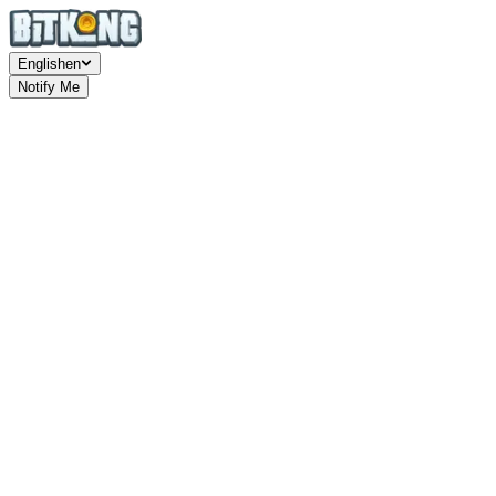
English
en
Notify Me