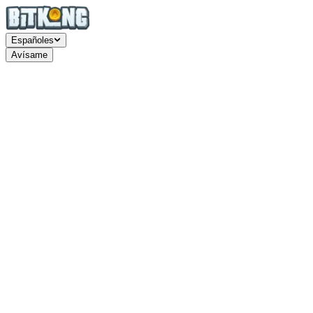
Español
es
Avísame